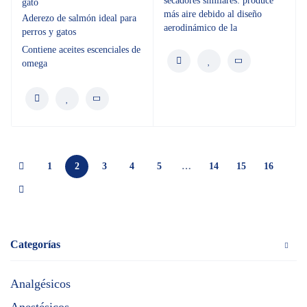
secadores similares: produce
gato
más aire debido al diseño
Aderezo de salmón ideal para
aerodinámico de la
perros y gatos
Contiene aceites escenciales de
omega
1
2
3
4
5
…
14
15
16
Categorías
Analgésicos