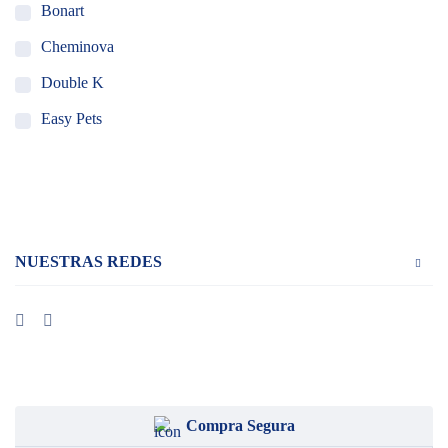
Bonart
Cheminova
Double K
Easy Pets
Holland Animal Health
MSD Salud Animal
Ourofino
NUESTRAS REDES
Pet Ag
Piramal
Santgar
VedCo
VEDi Lab
Compra Segura
Vet One