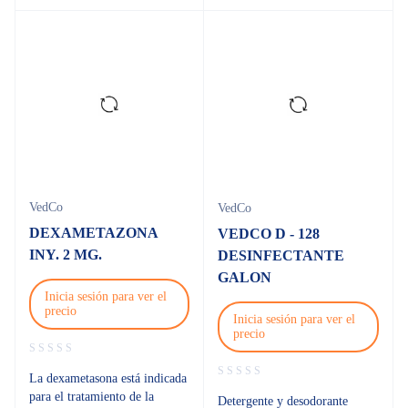
VedCo
VedCo
DEXAMETAZONA
VEDCO D - 128
INY. 2 MG.
DESINFECTANTE
GALON
Inicia sesión para ver el
precio
Inicia sesión para ver el
precio
La dexametasona está indicada
para el tratamiento de la
Detergente y desodorante