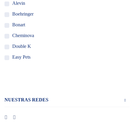
Alevin
Boehringer
Bonart
Cheminova
Double K
Easy Pets
Holland Animal Health
MSD Salud Animal
Ourofino
NUESTRAS REDES
Pet Ag
Piramal
Santgar
VedCo