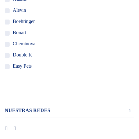
Alevin
Boehringer
Bonart
Cheminova
Double K
Easy Pets
Holland Animal Health
MSD Salud Animal
Ourofino
NUESTRAS REDES
Pet Ag
Piramal
Santgar