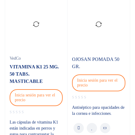
VedCo
OJOSAN POMADA 50
GR.
VITAMINA K1 25 MG.
50 TABS.
Inicia sesión para ver el
MASTICABLE
precio
Inicia sesión para ver el
precio
Antiséptico para opacidades de
la cornea e infecciones.
Las cápsulas de vitamina K1
están indicadas en perros y
gatos para contrarrestar la