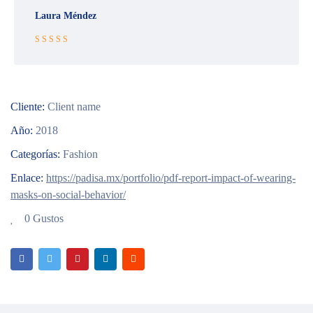
Laura Méndez
Rated 5 out
of 5
Cliente:
Client name
Año:
2018
Categorías:
Fashion
Enlace:
https://padisa.mx/portfolio/pdf-report-impact-of-wearing-
masks-on-social-behavior/
0 Gustos