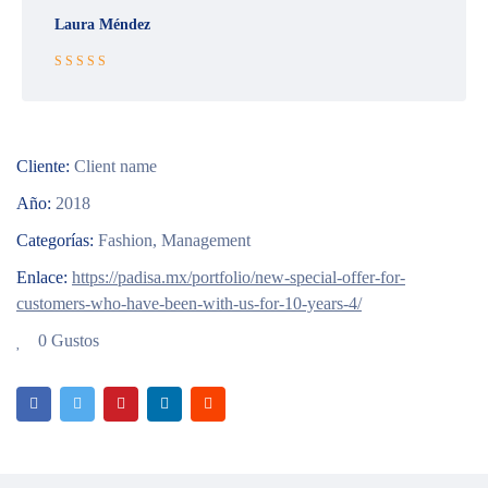
Laura Méndez
Rated 5 out
of 5
Cliente:
Client name
Año:
2018
Categorías:
Fashion
,
Management
Enlace:
https://padisa.mx/portfolio/new-special-offer-for-
customers-who-have-been-with-us-for-10-years-4/
0 Gustos