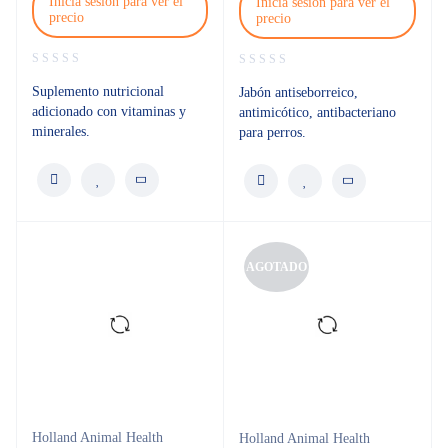
Inicia sesión para ver el
Inicia sesión para ver el
precio
precio
Suplemento nutricional
Jabón antiseborreico,
adicionado con vitaminas y
antimicótico, antibacteriano
minerales.
para perros.
AGOTADO
Holland Animal Health
Holland Animal Health