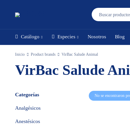
Catálogo
Especies
Nosotros
Blog
Inicio
Product brands
VirBac Salude Animal
VirBac Salude An
Categorías
No se encontraron pr
Analgésicos
Anestésicos