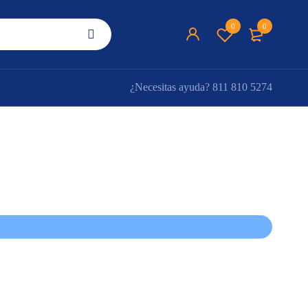
0
0
¿Necesitas ayuda?
811 810 5274