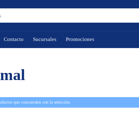
Contacto
Sucursales
Promociones
imal
oductos que concuerden con la selección.