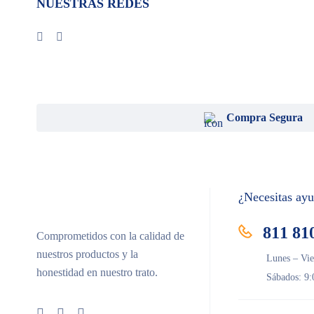
NUESTRAS REDES
Piramal
Santgar
VedCo
VEDi Lab
Vet One
Compra Segura
¿Necesitas ay
811 81
Comprometidos con la calidad de
nuestros productos y la
Lunes – Vie
honestidad en nuestro trato.
Sábados: 9: