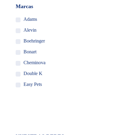
Marcas
Adams
Alevin
Boehringer
Bonart
Cheminova
Double K
Easy Pets
Holland Animal Health
MSD Salud Animal
Ourofino
Pet Ag