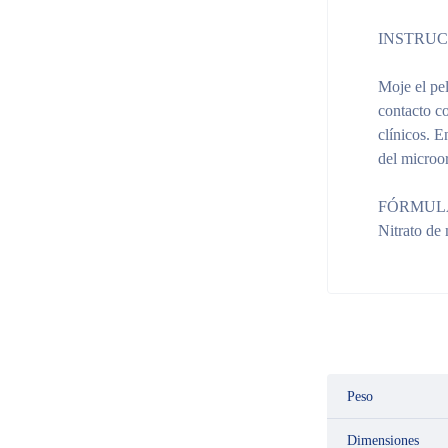
INSTRUC
Moje el pe
contacto co
clínicos. E
del microor
FÓRMUL
Nitrato de
Peso
Dimensiones