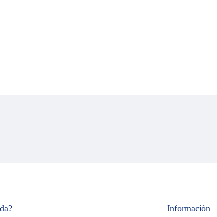
uda?
Información