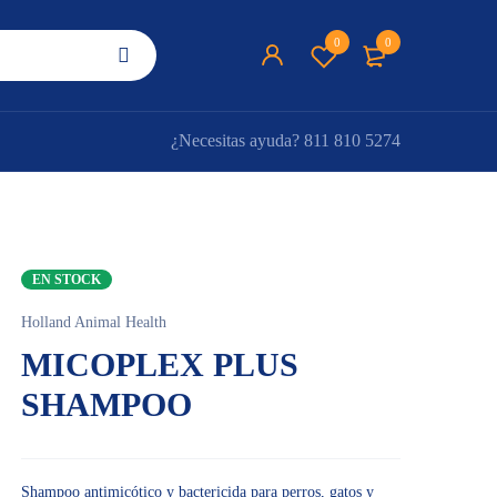
0
0
¿Necesitas ayuda?
811 810 5274
EN STOCK
Holland Animal Health
MICOPLEX PLUS
SHAMPOO
Shampoo antimicótico y bactericida para perros, gatos y