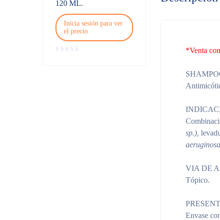
120 ML.
Inicia sesión para ver
el precio
*Venta con
SHAMPO
Antimicótic
INDICAC
Combinació
sp.),
levad
aeruginosa
VIA DE 
Tópico.
PRESENT
Envase con