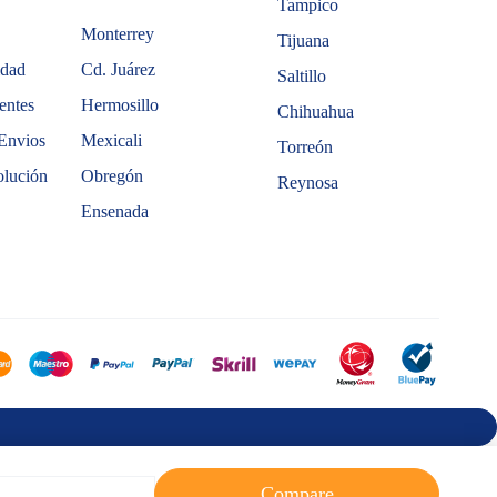
Tampico
Monterrey
Tijuana
idad
Cd. Juárez
Saltillo
entes
Hermosillo
Chihuahua
Envios
Mexicali
Torreón
olución
Obregón
Reynosa
Ensenada
Compare