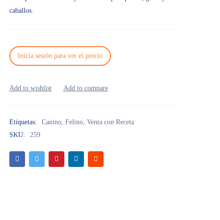
caballos.
Inicia sesión para ver el precio
Etiquetas:
Canino
,
Felino
,
Venta con Receta
SKU:
259