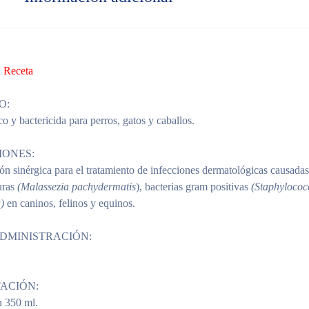
 Receta
O:
o y bactericida para perros, gatos y caballos.
IONES:
n sinérgica para el tratamiento de infecciones dermatológicas causad
uras
(Malassezia pachydermatis
), bacterias gram positivas
(Staphylococc
)
en caninos, felinos y equinos.
ADMINISTRACIÓN:
ACIÓN:
 350 ml.