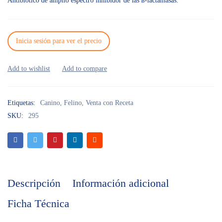
Antibiótico de amplio espectro inhibidor de las ß-lactamasas.
Inicia sesión para ver el precio
Etiquetas:
Canino
,
Felino
,
Venta con Receta
SKU:
295
Descripción
Información adicional
Ficha Técnica